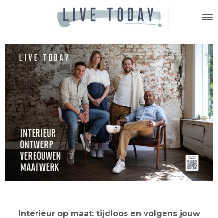
Ga
direct
naar
de
hoofdinhoud
Interieur op maat: tijdloos en volgens jouw