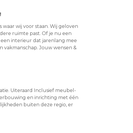
!
s waar wij voor staan. Wij geloven
edere ruimte past. Of je nu een
r een interieur dat jarenlang mee
l en vakmanschap. Jouw wensen &
tie. Uiteraard Inclusief meubel-
verbouwing en inrichting met één
ijkheden buiten deze regio, er