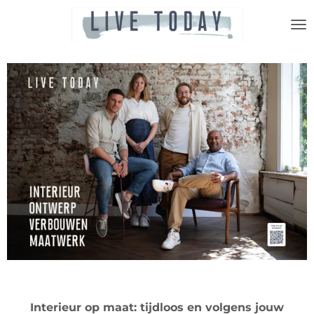
Ga
direct
naar
de
hoofdinhoud
Interieur op maat: tijdloos en volgens jouw